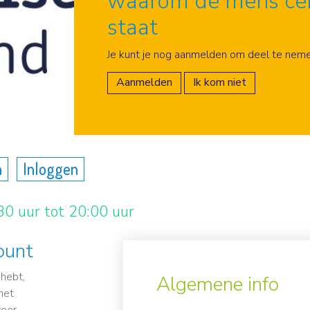
waarom de mens cen
staat
Aanmelden
Je kunt je nog aanmelden om deel te neme
Aanmelden
Ik kom niet
n
Inloggen
0 uur tot 20:00 uur
ount
 hebt,
Algemene info
het
weer