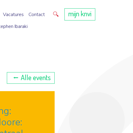
mijn knvi
Direct zoeken
Vacatures
Contact
tephen Ibaraki
Alle events
ng:
oore: