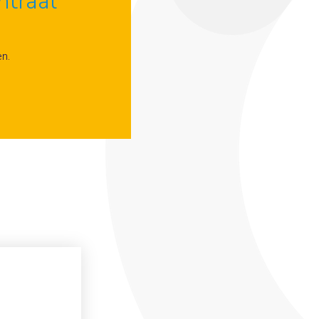
traal
n.