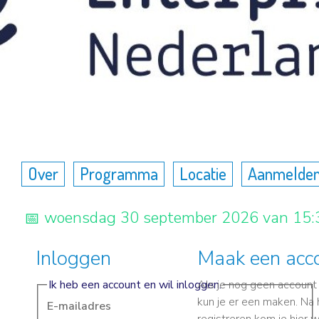
Over
Programma
Locatie
Aanmelde
woensdag 30 september 2026 van 15:3
Inloggen
Maak een acc
Ik heb een account en wil inloggen.
Als je nog geen account
kun je er een maken. Na 
E-mailadres
registreren kom je hier 