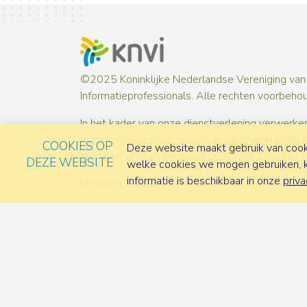
©2025 Koninklijke Nederlandse Vereniging van
Informatieprofessionals. Alle rechten voorbeho
In het kader van onze dienstverlening verwerken
persoonsgegevens. In onze
privacyverklaring
i
COOKIES OP
Deze website maakt gebruik van cooki
over hoe wij met persoonsgegevens omgaan.
DEZE WEBSITE
welke cookies we mogen gebruiken, ka
informatie is beschikbaar in onze
priva
Over ons
Contact