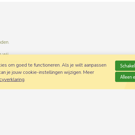
uden.
 wij
nformeren wij je
es om goed te functioneren. Als je wilt aanpassen
Schakel 
n je jouw cookie-instellingen wijzigen. Meer
Alleen 
cyverklaring
.