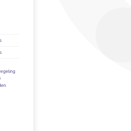
s
s
egeling
e
en.