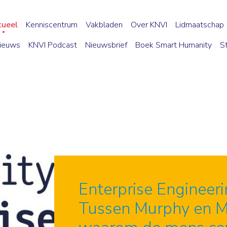
tueel
Kenniscentrum
Vakbladen
Over KNVI
Lidmaatschap
ieuws
KNVI Podcast
Nieuwsbrief
Boek Smart Humanity
S
Enterprise Engineeri
Tussen Murphy en M