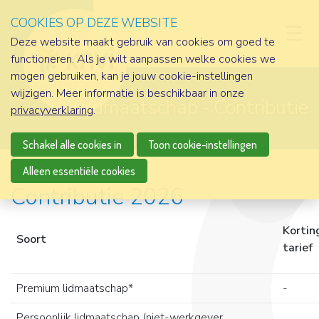
COOKIES OP DEZE WEBSITE
D
Deze website maakt gebruik van cookies om goed te
functioneren. Als je wilt aanpassen welke cookies we
mogen gebruiken, kan je jouw cookie-instellingen
wijzigen. Meer informatie is beschikbaar in onze
Lidmaatschap
Contributie
privacyverklaring
.
Schakel alle cookies in
Toon cookie-instellingen
Alleen essentiële cookies
Contributie 2026
Kortin
Soort
tarief
Premium lidmaatschap*
-
Persoonlijk lidmaatschap (niet-werkgever