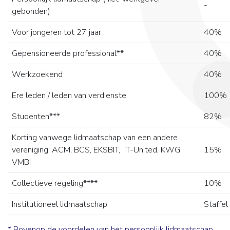
-
gebonden)
Voor jongeren tot 27 jaar
40%
Gepensioneerde professional**
40%
Werkzoekend
40%
Ere leden / leden van verdienste
100%
Studenten***
82%
Korting vanwege lidmaatschap van een andere
vereniging: ACM, BCS, EKSBIT, IT-United, KWG,
15%
VMBI
Collectieve regeling****
10%
Institutioneel lidmaatschap
Staffel
* Bovenop de voordelen van het persoonlijk lidmaatschap