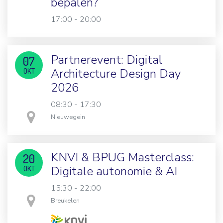
bepalen?
17:00 - 20:00
Partnerevent: Digital
07
Architecture Design Day
OKT
2026
08:30 - 17:30
in
Nieuwegein
KNVI & BPUG Masterclass:
20
Digitale autonomie & AI
OKT
15:30 - 22:00
in
Breukelen