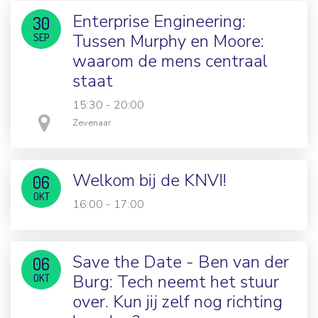
Enterprise Engineering:
30
Tussen Murphy en Moore:
SEP
waarom de mens centraal
staat
15:30 - 20:00
in
Zevenaar
Welkom bij de KNVI!
06
OKT
16:00 - 17:00
Save the Date - Ben van der
06
Burg: Tech neemt het stuur
OKT
over. Kun jij zelf nog richting