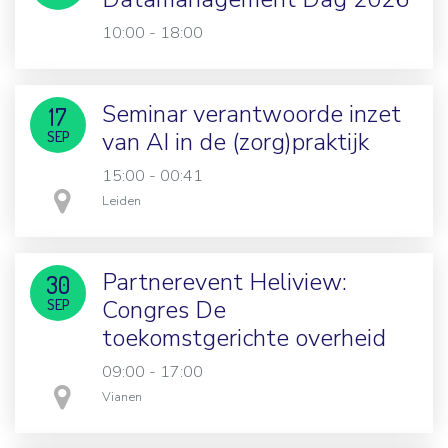
10:00 - 18:00
Seminar verantwoorde inzet
17
van AI in de (zorg)praktijk
SEP
15:00 - 00:41
in
Leiden
Partnerevent Heliview:
30
Congres De
SEP
toekomstgerichte overheid
09:00 - 17:00
in
Vianen