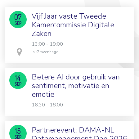
Vijf Jaar vaste Tweede
07
Kamercommissie Digitale
SEP
Zaken
13:00 - 19:00
in
's-Gravenhage
Betere AI door gebruik van
14
sentiment, motivatie en
SEP
emotie
16:30 - 18:00
Partnerevent: DAMA-NL
15
Datamanagement Dag 2026
SEP