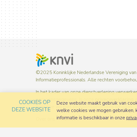
©2025 Koninklijke Nederlandse Vereniging van
Informatieprofessionals. Alle rechten voorbeho
In het kader van onze dienstverlening verwerken
persoonsgegevens. In onze
privacyverklaring
i
COOKIES OP
Deze website maakt gebruik van cooki
over hoe wij met persoonsgegevens omgaan.
DEZE WEBSITE
welke cookies we mogen gebruiken, ka
informatie is beschikbaar in onze
priva
Over ons
Contact