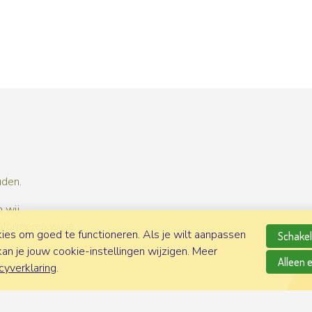
uden.
 wij
nformeren wij je
es om goed te functioneren. Als je wilt aanpassen
Schakel 
n je jouw cookie-instellingen wijzigen. Meer
Alleen 
cyverklaring
.