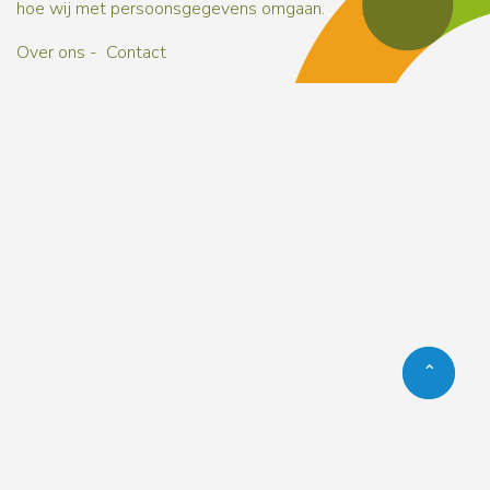
hoe wij met persoonsgegevens omgaan.
Over ons
Contact
Naar b
Naar b