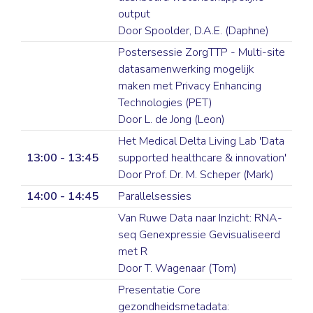
output
Door Spoolder, D.A.E. (Daphne)
Postersessie ZorgTTP - Multi-site
datasamenwerking mogelijk
maken met Privacy Enhancing
Technologies (PET)
Door L. de Jong (Leon)
Het Medical Delta Living Lab 'Data
13:00 - 13:45
supported healthcare & innovation'
Door Prof. Dr. M. Scheper (Mark)
14:00 - 14:45
Parallelsessies
Van Ruwe Data naar Inzicht: RNA-
seq Genexpressie Gevisualiseerd
met R
Door T. Wagenaar (Tom)
Presentatie Core
gezondheidsmetadata: