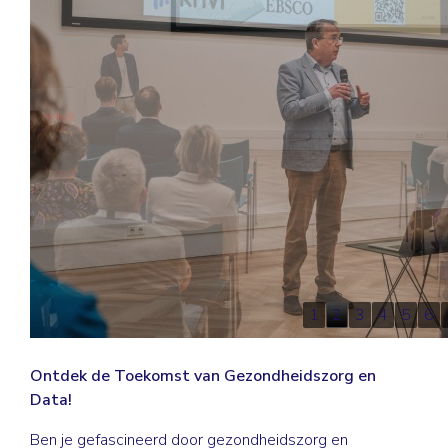
1
2
3
4
5
6
Ontdek de Toekomst van Gezondheidszorg en
Data!
Ben je gefascineerd door gezondheidszorg en