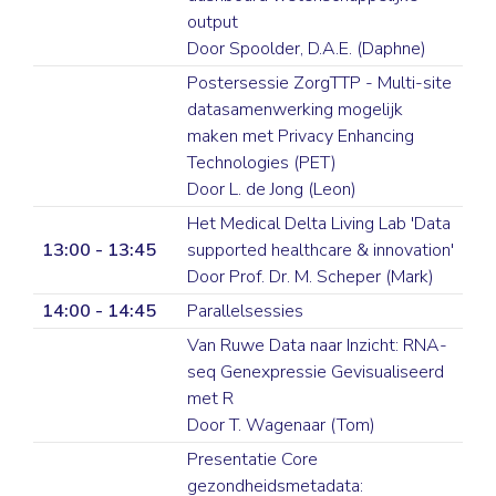
output
Door Spoolder, D.A.E. (Daphne)
Postersessie ZorgTTP - Multi-site
datasamenwerking mogelijk
maken met Privacy Enhancing
Technologies (PET)
Door L. de Jong (Leon)
Het Medical Delta Living Lab 'Data
13:00 - 13:45
supported healthcare & innovation'
Door Prof. Dr. M. Scheper (Mark)
14:00 - 14:45
Parallelsessies
Van Ruwe Data naar Inzicht: RNA-
seq Genexpressie Gevisualiseerd
met R
Door T. Wagenaar (Tom)
Presentatie Core
gezondheidsmetadata: