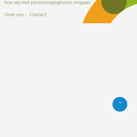
hoe wij met persoonsgegevens omgaan.
Over ons
Contact
Naar b
Naar b