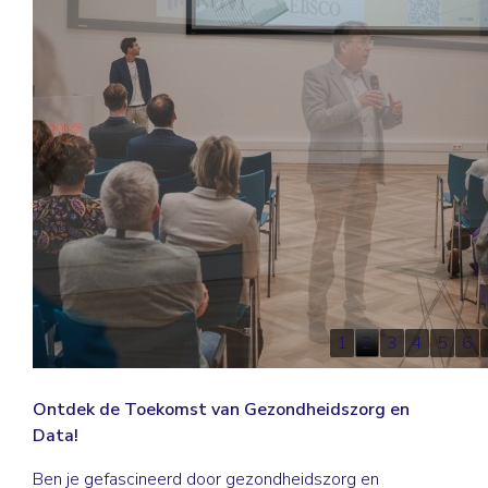
1
2
3
4
5
6
Ontdek de Toekomst van Gezondheidszorg en
Data!
Ben je gefascineerd door gezondheidszorg en