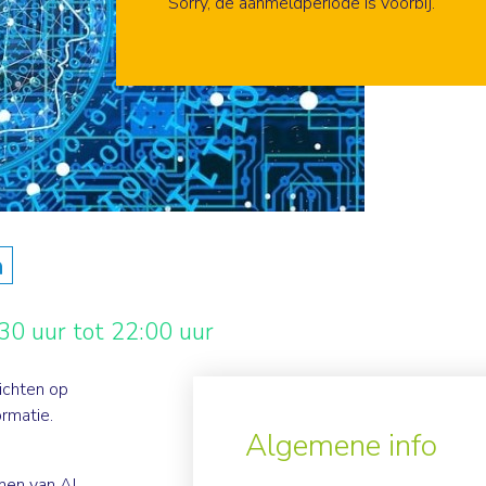
Aanmelden
Sorry, de aanmeldperiode is voorbij.
n
0 uur tot 22:00 uur
ichten op
ormatie.
Algemene info
men van AI