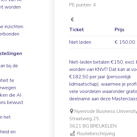
PE punten: 4
kunt worden
e inzichten
Ticket
Prijs
 verbonden
Niet leden
€ 150,00
stellingen
Niet-leden betalen €150, excl.
an bij de
worden van KNVI
? Dat kan al vo
€182,50 per jaar (persoonlijk
teit te
lidmaatschap), waarmee je profi
erwegen.
vele voordelen waaronder grati
ken die AI
deelname aan deze Masterclass
 ons bewust
Nyenrode Business Universit
n het
Straatweg 25
3621 BG BREUKELEN
kheid en
Routebeschrijving