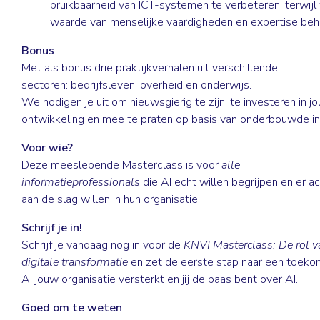
bruikbaarheid van ICT-systemen te verbeteren, terwij
waarde van menselijke vaardigheden en expertise be
Bonus
Met als bonus drie praktijkverhalen uit verschillende
sectoren:
bedrijfsleven
,
overheid
en
onderwijs
.
We nodigen je uit om nieuwsgierig te zijn, te investeren in j
ontwikkeling en mee te praten op basis van onderbouwde in
Voor wie?
Deze meeslepende Masterclass is voor
alle
informatieprofessionals
die AI echt willen begrijpen en er a
aan de slag willen in hun organisatie.
Schrijf je in!
Schrijf je
vandaag nog in voor de
KNVI Masterclass: De rol v
digitale transformatie
en zet de eerste stap naar een toeko
AI jouw organisatie versterkt en jij de baas bent over AI.
Goed om te weten