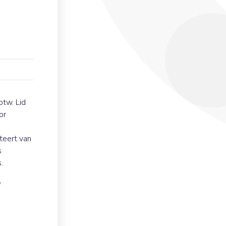
 btw.
Lid
or
teert van
s
.
y