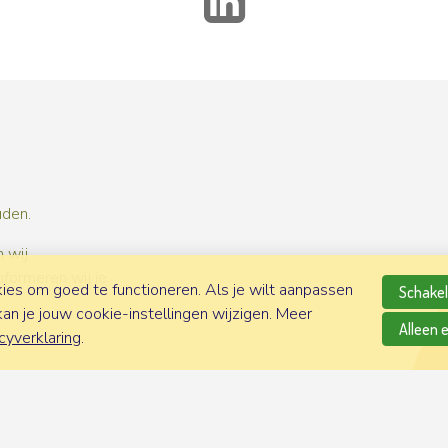
uden.
 wij
nformeren wij je
es om goed te functioneren. Als je wilt aanpassen
Schakel 
n je jouw cookie-instellingen wijzigen. Meer
Alleen 
cyverklaring
.