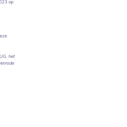
2023 op
deze
PUG, het
yenrode