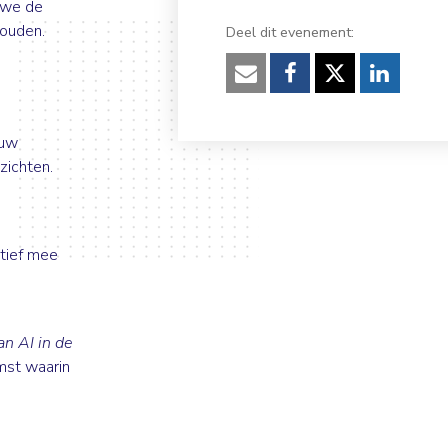
l we de
houden.
Deel dit evenement:
Verzenden
Facebook
Twitter
Linked
ouw
zichten.
ctief mee
an AI in de
mst waarin