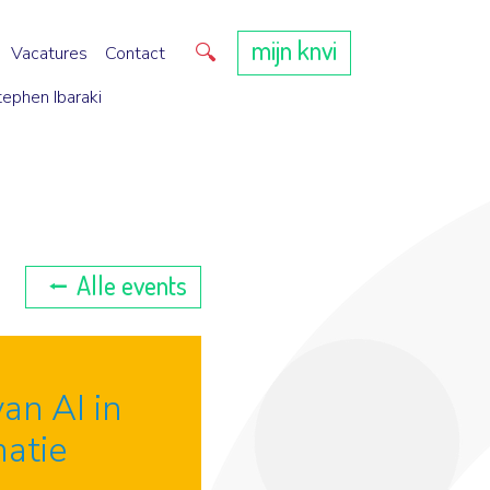
mijn knvi
Direct zoeken
Vacatures
Contact
tephen Ibaraki
Alle events
an AI in
matie