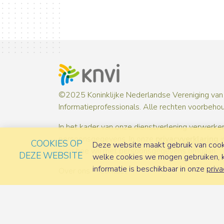
©2025 Koninklijke Nederlandse Vereniging van
Informatieprofessionals. Alle rechten voorbeho
In het kader van onze dienstverlening verwerken
persoonsgegevens. In onze
privacyverklaring
i
COOKIES OP
Deze website maakt gebruik van cooki
over hoe wij met persoonsgegevens omgaan.
DEZE WEBSITE
welke cookies we mogen gebruiken, ka
informatie is beschikbaar in onze
priva
Over ons
Contact