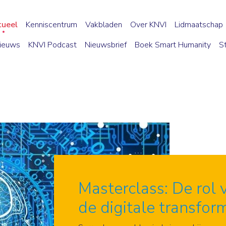
tueel
Kenniscentrum
Vakbladen
Over KNVI
Lidmaatschap
ieuws
KNVI Podcast
Nieuwsbrief
Boek Smart Humanity
S
Masterclass: De rol v
de digitale transfor