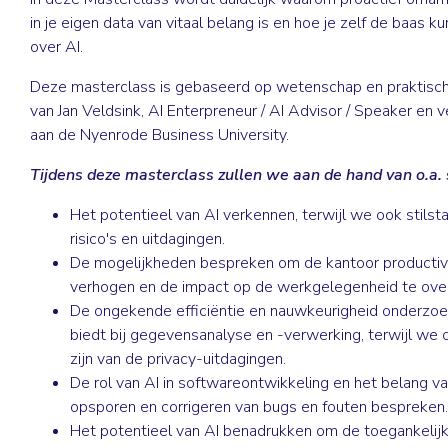
in je eigen data van vitaal belang is en hoe je zelf de baas 
over AI.
Deze masterclass is gebaseerd op wetenschap en praktisch
van
Jan Veldsink
, AI Enterpreneur / AI Advisor / Speaker en
aan de Nyenrode Business University.
Tijdens deze masterclass zullen we aan de hand van o.a.
Het potentieel van AI verkennen, terwijl we ook stilsta
risico's en uitdagingen.
De mogelijkheden bespreken om de kantoor productivi
verhogen en de impact op de werkgelegenheid te ov
De ongekende efficiëntie en nauwkeurigheid onderzoe
biedt bij gegevensanalyse en -verwerking, terwijl we
zijn van de privacy-uitdagingen.
De rol van AI in softwareontwikkeling en het belang va
opsporen en corrigeren van bugs en fouten bespreken.
Het potentieel van AI benadrukken om de toegankelij