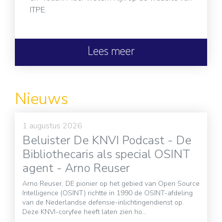
ITPE.
Lees meer
Nieuws
1 augustus 2026
Beluister De KNVI Podcast - De
Bibliothecaris als special OSINT
agent - Arno Reuser
Arno Reuser, DE pionier op het gebied van Open Source
Intelligence (OSINT) richtte in 1990 de OSINT-afdeling
van de Nederlandse defensie-inlichtingendienst op.
Deze KNVI-coryfee heeft laten zien ho...