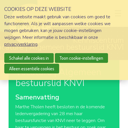
COOKIES OP DEZE WEBSITE
D
Deze website maakt gebruik van cookies om goed te
functioneren. Als je wilt aanpassen welke cookies we
mogen gebruiken, kan je jouw cookie-instellingen
wijzigen. Meer informatie is beschikbaar in onze
Kenniscentrum
privacyverklaring
.
acature | Algemeen bestuurslid KNVI
Schakel alle cookies in
Toon cookie-instellingen
Alleen essentiële cookies
Vacature | Algemeen
bestuurslid KNVI
Samenvatting
Marthe Tholen heeft besloten in de komende
ledenvergadering van 28 mei haar
bestuursfunctie van KNVI neer te leggen. Om
haar te vervangen is het bestuur op zoek naar