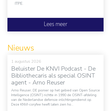
ITPE.
Lees meer
Nieuws
1 augustus 2026
Beluister De KNVI Podcast - De
Bibliothecaris als special OSINT
agent - Arno Reuser
Arno Reuser, DE pionier op het gebied van Open Source
Intelligence (OSINT) richtte in 1990 de OSINT-afdeling
van de Nederlandse defensie-inlichtingendienst op.
Deze KNVI-coryfee heeft laten zien ho...