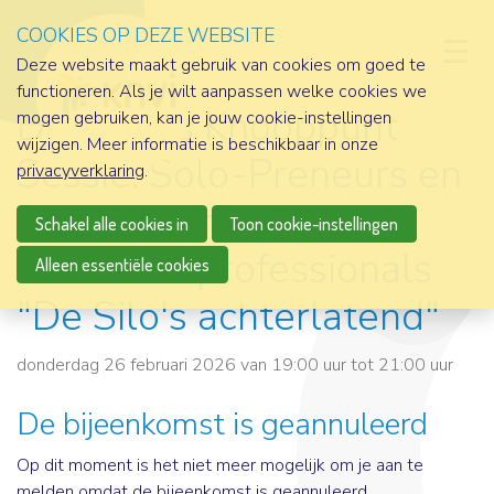
COOKIES OP DEZE WEBSITE
D
Deze website maakt gebruik van cookies om goed te
functioneren. Als je wilt aanpassen welke cookies we
De Kennis Knooppunt
mogen gebruiken, kan je jouw cookie-instellingen
wijzigen. Meer informatie is beschikbaar in onze
Sessie: Solo-Preneurs en
privacyverklaring
.
Single preneurs
Schakel alle cookies in
Toon cookie-instellingen
Informatieprofessionals
Alleen essentiële cookies
"De Silo's achterlatend"
donderdag 26 februari 2026 van 19:00 uur tot 21:00 uur
De bijeenkomst is geannuleerd
Op dit moment is het niet meer mogelijk om je aan te
melden omdat de bijeenkomst is geannuleerd.