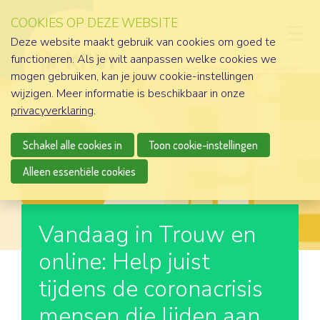
COOKIES OP DEZE WEBSITE
D
Deze website maakt gebruik van cookies om goed te
functioneren. Als je wilt aanpassen welke cookies we
mogen gebruiken, kan je jouw cookie-instellingen
wijzigen. Meer informatie is beschikbaar in onze
privacyverklaring
.
Schakel alle cookies in
Toon cookie-instellingen
Alleen essentiële cookies
Vandaag in Trouw en
online: Help juist
tijdens de coronacrisis
mensen die lijden aan