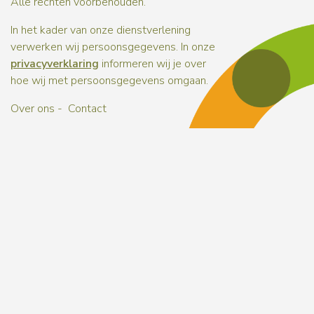
Alle rechten voorbehouden.
In het kader van onze dienstverlening
verwerken wij persoonsgegevens. In onze
privacyverklaring
informeren wij je over
hoe wij met persoonsgegevens omgaan.
Over ons
Contact
Naar b
Naar b