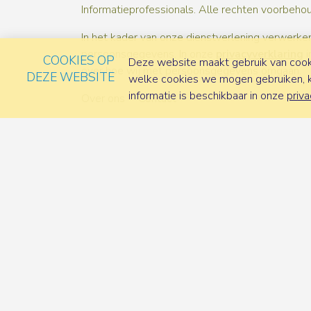
Informatieprofessionals. Alle rechten voorbeho
In het kader van onze dienstverlening verwerken
persoonsgegevens. In onze
privacyverklaring
i
COOKIES OP
Deze website maakt gebruik van cooki
over hoe wij met persoonsgegevens omgaan.
DEZE WEBSITE
welke cookies we mogen gebruiken, ka
informatie is beschikbaar in onze
priva
Over ons
Contact