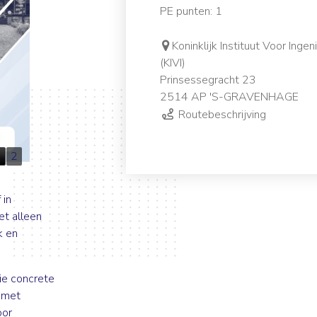
PE punten: 1
Koninklijk Instituut Voor Ingen
(KIVI)
Prinsessegracht 23
2514 AP 'S-GRAVENHAGE
Routebeschrijving
1
2
 in
et alleen
k en
ie concrete
 met
oor