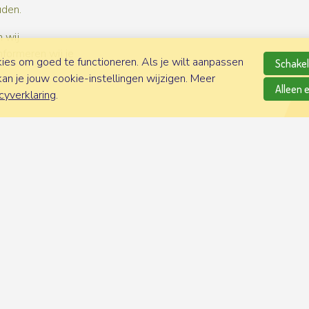
uden.
 wij
nformeren wij je
es om goed te functioneren. Als je wilt aanpassen
Schakel 
n je jouw cookie-instellingen wijzigen. Meer
Alleen 
cyverklaring
.