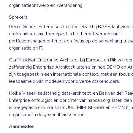
organisatieontwerp en -verandering.
Sprekers
Gerke Geurts
, Enterprise Architect R&D bij BASF, laat zie
en Archimate zijn toegepast in het herontwerpen van IT-
portfoliomanagement met een focus op de samenhang tuss
organisatie en IT.
Olaf Kruidhof
, Enterprise Architect bij Europol, en
Rik van der
zelfstandig Enterprise Architect, laten zien hoe DEMO en A
zijn toegepast in een internationale context, met een focus 
leesbaarheid van modellen voor diverse stakeholders.
Holke Visser
, zelfstandig data-architect, en
Bas van der Raa
Enterprise ontologist en oprichter van
hapsah.org
, laten zi
is toegepast i.c.m. o.a. OntoUML, MIM, NL-SBB en BPMN bij
organisatie in de gezondheidssector.
Aanmelden