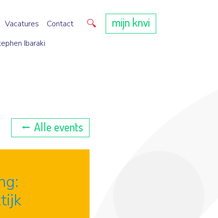
mijn knvi
Direct zoeken
Vacatures
Contact
tephen Ibaraki
Alle events
ng:
tijk