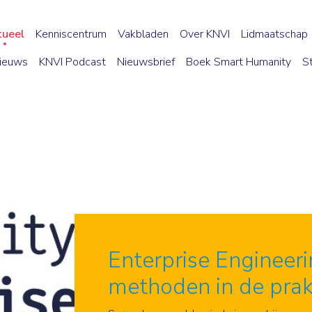
tueel
Kenniscentrum
Vakbladen
Over KNVI
Lidmaatschap
ieuws
KNVI Podcast
Nieuwsbrief
Boek Smart Humanity
S
Enterprise Engineeri
methoden in de prak