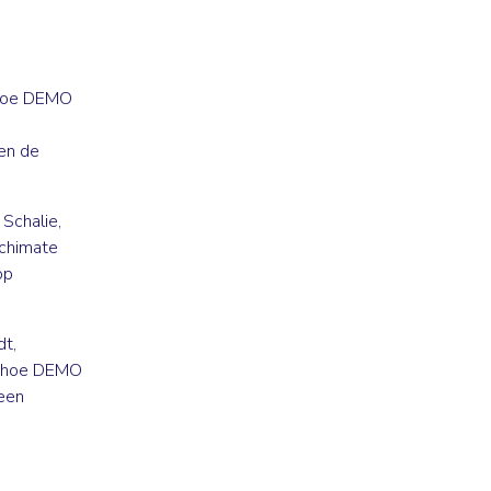
n hoe DEMO
en de
 Schalie
,
rchimate
op
dt
,
en hoe DEMO
 een