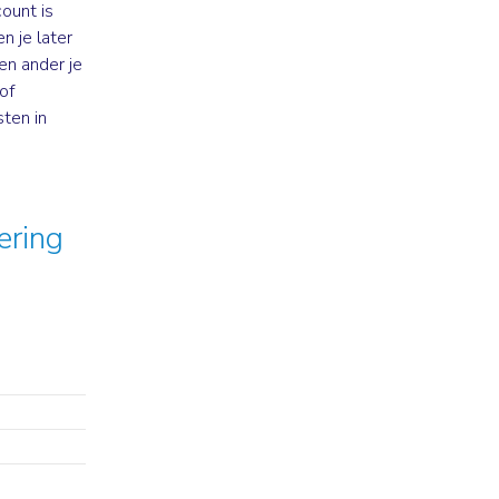
ount is
n je later
en ander je
of
ten in
ering