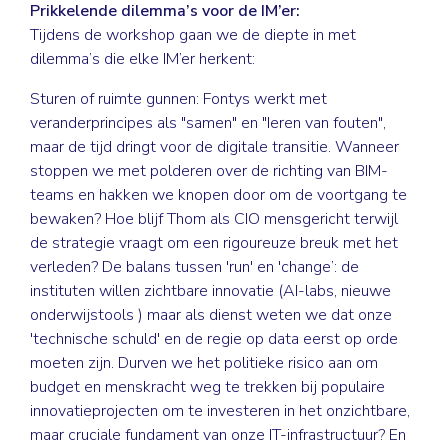
Prikkelende dilemma’s voor de IM’er:
Tijdens de workshop gaan we de diepte in met
dilemma’s die elke IM’er herkent:
Sturen of ruimte gunnen: Fontys werkt met
veranderprincipes als "samen" en "Ieren van fouten",
maar de tijd dringt voor de digitale transitie. Wanneer
stoppen we met polderen over de richting van BIM-
teams en hakken we knopen door om de voortgang te
bewaken? Hoe blijf Thom als CIO mensgericht terwijl
de strategie vraagt om een rigoureuze breuk met het
verleden? De balans tussen 'run' en 'change’: de
instituten willen zichtbare innovatie (AI-labs, nieuwe
onderwijstools ) maar als dienst weten we dat onze
'technische schuld' en de regie op data eerst op orde
moeten zijn. Durven we het politieke risico aan om
budget en menskracht weg te trekken bij populaire
innovatieprojecten om te investeren in het onzichtbare,
maar cruciale fundament van onze IT-infrastructuur? En