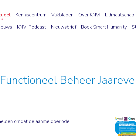
tueel
Kenniscentrum
Vakbladen
Over KNVI
Lidmaatschap
ieuws
KNVI Podcast
Nieuwsbrief
Boek Smart Humanity
S
Functioneel Beheer Jaarev
e melden omdat de aanmeldperiode