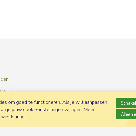
uden.
 wij
nformeren wij je
es om goed te functioneren. Als je wilt aanpassen
Schakel 
n je jouw cookie-instellingen wijzigen. Meer
Alleen 
cyverklaring
.