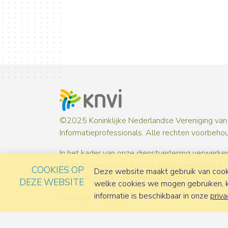
©2025 Koninklijke Nederlandse Vereniging van
Informatieprofessionals. Alle rechten voorbeho
In het kader van onze dienstverlening verwerken
persoonsgegevens. In onze
privacyverklaring
i
COOKIES OP
Deze website maakt gebruik van cooki
over hoe wij met persoonsgegevens omgaan.
DEZE WEBSITE
welke cookies we mogen gebruiken, ka
informatie is beschikbaar in onze
priva
Over ons
Contact