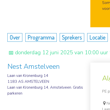
Aa
Sorr
voorb
Over
Programma
Sprekers
Locatie
donderdag 12 juni 2025 van 10:00 uur 
Nest Amstelveen
Laan van Kronenburg 14
Al
1183 AS AMSTELVEEN
Laan van Kronenburg 14, Amstelveen. Gratis
PE p
parkeren
N
Laan