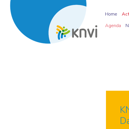
Home
Ac
Agenda
N
KN
D