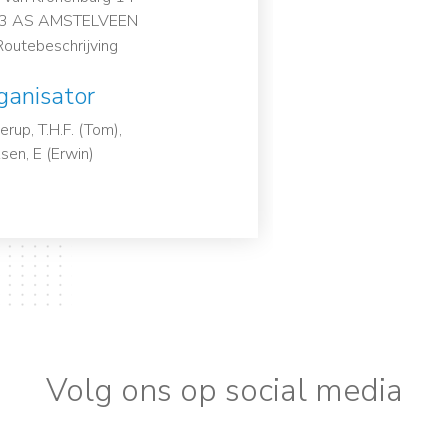
3 AS AMSTELVEEN
outebeschrijving
ganisator
erup, T.H.F. (Tom),
sen, E (Erwin)
Volg ons op social media