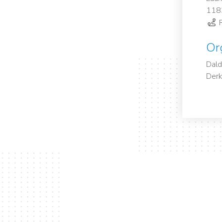
118
R
Or
Dald
Derk