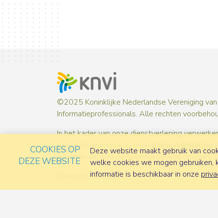
©2025 Koninklijke Nederlandse Vereniging van
Informatieprofessionals. Alle rechten voorbeho
In het kader van onze dienstverlening verwerken
persoonsgegevens. In onze
privacyverklaring
i
COOKIES OP
Deze website maakt gebruik van cooki
over hoe wij met persoonsgegevens omgaan.
DEZE WEBSITE
welke cookies we mogen gebruiken, ka
informatie is beschikbaar in onze
priva
Over ons
Contact