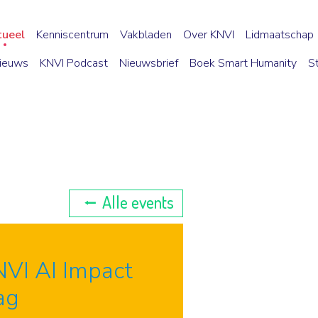
tueel
Kenniscentrum
Vakbladen
Over KNVI
Lidmaatschap
ieuws
KNVI Podcast
Nieuwsbrief
Boek Smart Humanity
S
Alle events
VI AI Impact
ag