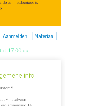
nmelden
y, de aanmeldperiode is
ij.
Aanmelden
Materiaal
tot 17:00 uur
gemene info
unten: 5
est Amstelveen
 van Kronenburg 14