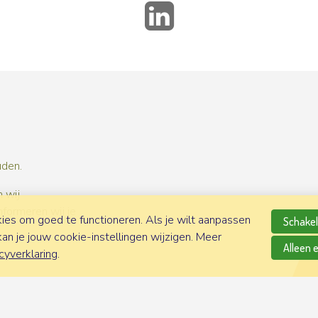
LinkedIn
uden.
 wij
nformeren wij je
es om goed te functioneren. Als je wilt aanpassen
Schakel 
n je jouw cookie-instellingen wijzigen. Meer
Alleen 
cyverklaring
.