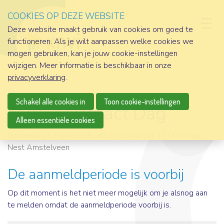
COOKIES OP DEZE WEBSITE
D
Deze website maakt gebruik van cookies om goed te
functioneren. Als je wilt aanpassen welke cookies we
mogen gebruiken, kan je jouw cookie-instellingen
wijzigen. Meer informatie is beschikbaar in onze
privacyverklaring
.
Schakel alle cookies in
Toon cookie-instellingen
KNVI AI Impact Dag
Alleen essentiële cookies
donderdag 12 juni 2025 van 10:00 uur tot 17:00 uur
bij
Nest Amstelveen
De aanmeldperiode is voorbij
Op dit moment is het niet meer mogelijk om je alsnog aan
te melden omdat de aanmeldperiode voorbij is.