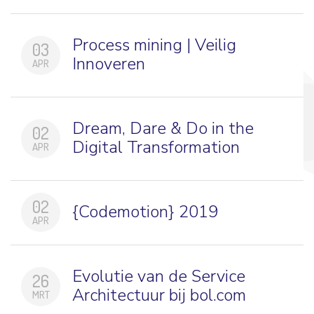
Process mining | Veilig
03
Innoveren
APR
Dream, Dare & Do in the
02
Digital Transformation
APR
02
{Codemotion} 2019
APR
Evolutie van de Service
26
Architectuur bij bol.com
MRT