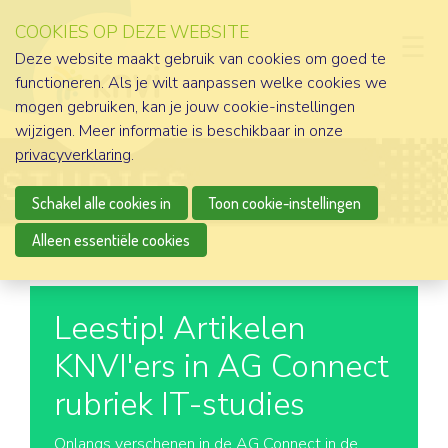
COOKIES OP DEZE WEBSITE
D
Deze website maakt gebruik van cookies om goed te
functioneren. Als je wilt aanpassen welke cookies we
mogen gebruiken, kan je jouw cookie-instellingen
wijzigen. Meer informatie is beschikbaar in onze
privacyverklaring
.
Schakel alle cookies in
Toon cookie-instellingen
Alleen essentiële cookies
Leestip! Artikelen
KNVI'ers in AG Connect
rubriek IT-studies
Onlangs verschenen in de AG Connect in de