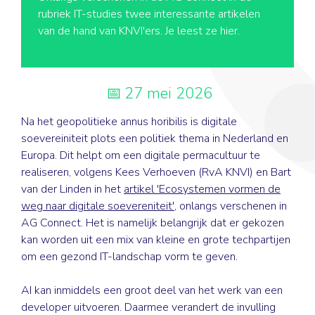
rubriek IT-studies twee interessante artikelen
van de hand van KNVI'ers. Je leest ze hier.
27 mei 2026
Na het geopolitieke annus horibilis is digitale
soevereiniteit plots een politiek thema in Nederland en
Europa. Dit helpt om een digitale permacultuur te
realiseren, volgens Kees Verhoeven (RvA KNVI) en Bart
van der Linden in het
artikel 'Ecosystemen vormen de
weg naar digitale soevereniteit'
, onlangs verschenen in
AG Connect. Het is namelijk belangrijk dat er gekozen
kan worden uit een mix van kleine en grote techpartijen
om een gezond IT-landschap vorm te geven.
AI kan inmiddels een groot deel van het werk van een
developer uitvoeren. Daarmee verandert de invulling