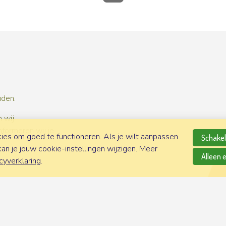
uden.
 wij
nformeren wij je
es om goed te functioneren. Als je wilt aanpassen
Schakel 
n je jouw cookie-instellingen wijzigen. Meer
Alleen 
cyverklaring
.