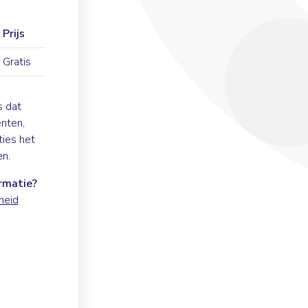
Prijs
Gratis
s dat
nten,
ties het
n.
ormatie?
heid