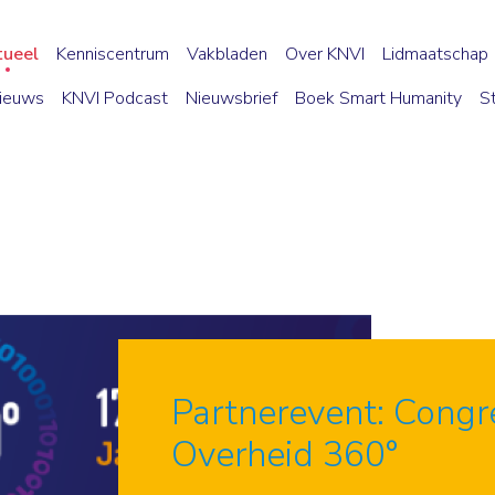
tueel
Kenniscentrum
Vakbladen
Over KNVI
Lidmaatschap
ieuws
KNVI Podcast
Nieuwsbrief
Boek Smart Humanity
S
Partnerevent: Congr
Overheid 360°