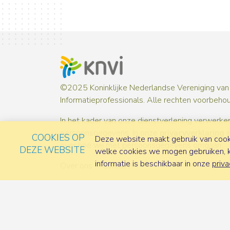
©2025 Koninklijke Nederlandse Vereniging van
Informatieprofessionals. Alle rechten voorbeho
In het kader van onze dienstverlening verwerken
persoonsgegevens. In onze
privacyverklaring
i
COOKIES OP
Deze website maakt gebruik van cooki
over hoe wij met persoonsgegevens omgaan.
DEZE WEBSITE
welke cookies we mogen gebruiken, ka
informatie is beschikbaar in onze
priva
Over ons
Contact