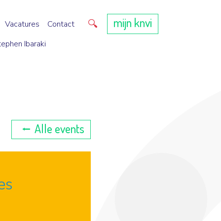
mijn knvi
Direct zoeken
Vacatures
Contact
tephen Ibaraki
Alle events
es