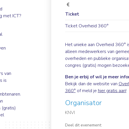
ld
Ticket
ng met ICT?
Ticket Overheid 360°
al
Het unieke aan Overheid 360° i
ven
alleen medewerkers van gemee
overheden en publieke organisa
congres (gratis) mogen bezoeke
rs van
Ben je erbij of wil je meer inf
s is
Bekijk dan de website van
Over
360°
of meld je
hier gratis aan
!
mbtenaren.
an
Organisator
(gratis)
KNVI
el
Deel dit evenement: