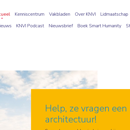
tueel
Kenniscentrum
Vakbladen
Over KNVI
Lidmaatschap
ieuws
KNVI Podcast
Nieuwsbrief
Boek Smart Humanity
S
Help, ze vragen een
architectuur!