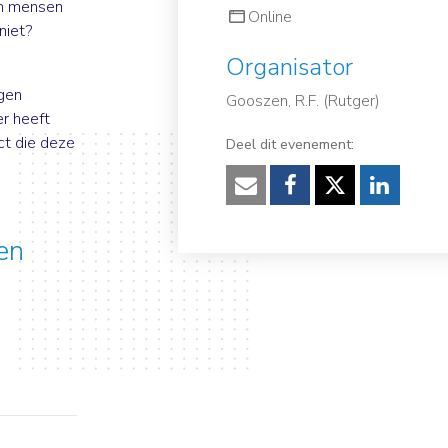
en mensen
Online
niet?
Organisator
ngen
Gooszen, R.F. (Rutger)
er heeft
ct die deze
Deel dit evenement:
Verzenden
Facebook
Twitter
Linked
en