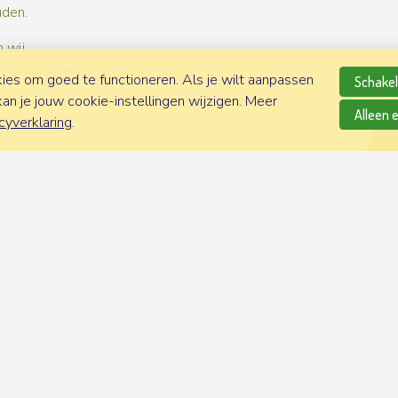
uden.
 wij
nformeren wij je
es om goed te functioneren. Als je wilt aanpassen
Schakel 
n je jouw cookie-instellingen wijzigen. Meer
Alleen 
cyverklaring
.