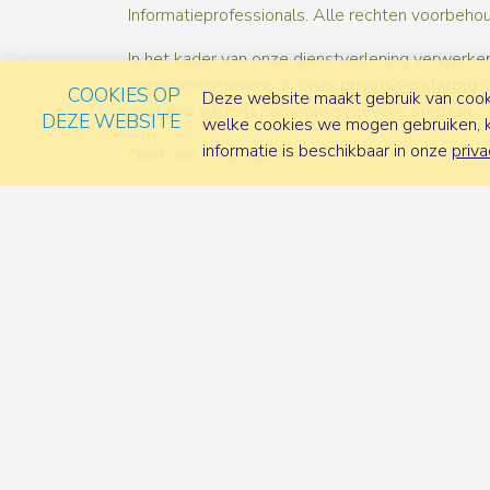
Informatieprofessionals. Alle rechten voorbeho
In het kader van onze dienstverlening verwerken
persoonsgegevens. In onze
privacyverklaring
i
COOKIES OP
Deze website maakt gebruik van cooki
over hoe wij met persoonsgegevens omgaan.
DEZE WEBSITE
welke cookies we mogen gebruiken, ka
informatie is beschikbaar in onze
priva
Over ons
Contact