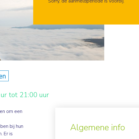
Aanmelden
Sorry, de aanmeldperiode is voorbij.
en
ur tot 21:00 uur
den om een
Algemene info
ben bij hun
 Er is