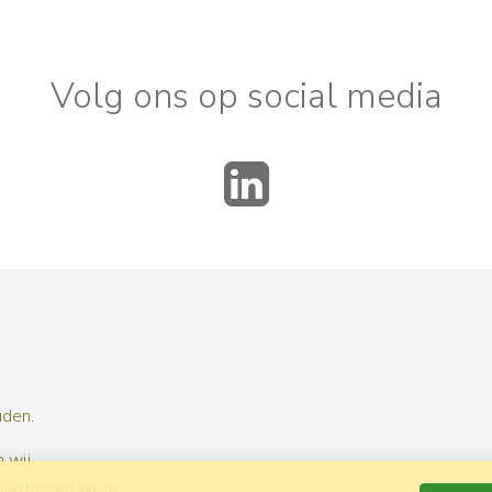
Volg ons op social media
LinkedIn
uden.
 wij
nformeren wij je