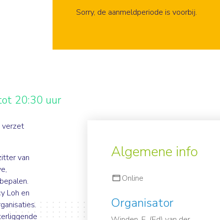
Aanmelden
Sorry, de aanmeldperiode is voorbij.
ot 20:30 uur
 verzet
Algemene info
zitter van
ve,
Online
 bepalen.
cy Loh en
Organisator
ganisaties.
terliggende
Winden, E. (Ed) van der