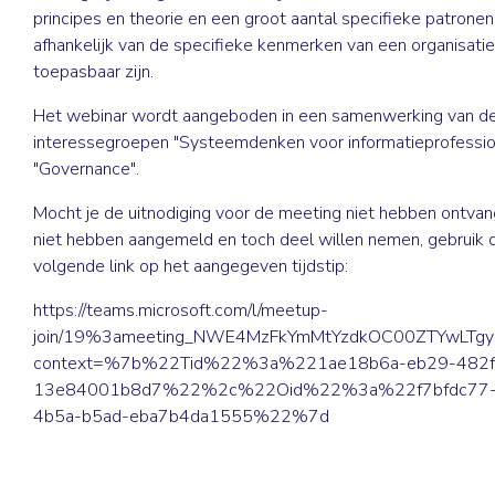
principes en theorie en een groot aantal specifieke patronen
afhankelijk van de specifieke kenmerken van een organisatie
toepasbaar zijn.
Het webinar wordt aangeboden in een samenwerking van d
interessegroepen "Systeemdenken voor informatieprofessio
"Governance".
Mocht je de uitnodiging voor de meeting niet hebben ontvang
niet hebben aangemeld en toch deel willen nemen, gebruik 
volgende link op het aangegeven tijdstip:
https://teams.microsoft.com/l/meetup-
join/19%3ameeting_NWE4MzFkYmMtYzdkOC00ZTYwLTgyN2
context=%7b%22Tid%22%3a%221ae18b6a-eb29-482f
13e84001b8d7%22%2c%22Oid%22%3a%22f7bfdc77-
4b5a-b5ad-eba7b4da1555%22%7d