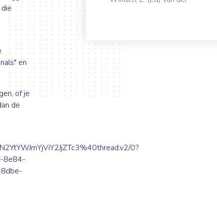
 die
e
nals" en
en, of je
dan de
YtYWJmYjViY2JjZTc3%40thread.v2/0?
-8e84-
8dbe-