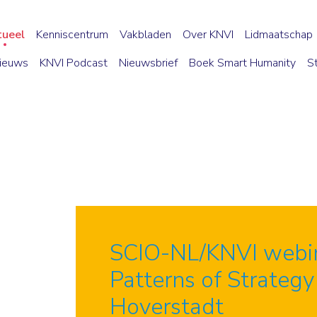
tueel
Kenniscentrum
Vakbladen
Over KNVI
Lidmaatschap
ieuws
KNVI Podcast
Nieuwsbrief
Boek Smart Humanity
S
SCIO-NL/KNVI webin
Patterns of Strategy 
Hoverstadt