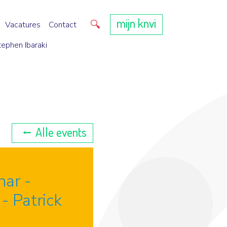
mijn knvi
Direct zoeken
Vacatures
Contact
tephen Ibaraki
Alle events
ar -
- Patrick