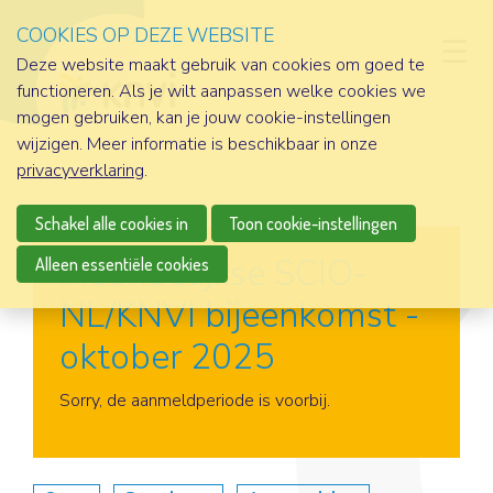
COOKIES OP DEZE WEBSITE
D
Deze website maakt gebruik van cookies om goed te
functioneren. Als je wilt aanpassen welke cookies we
mogen gebruiken, kan je jouw cookie-instellingen
wijzigen. Meer informatie is beschikbaar in onze
privacyverklaring
.
Schakel alle cookies in
Toon cookie-instellingen
Maandelijkse SCIO-
Alleen essentiële cookies
NL/KNVI bijeenkomst -
oktober 2025
Aanmelden
Sorry, de aanmeldperiode is voorbij.