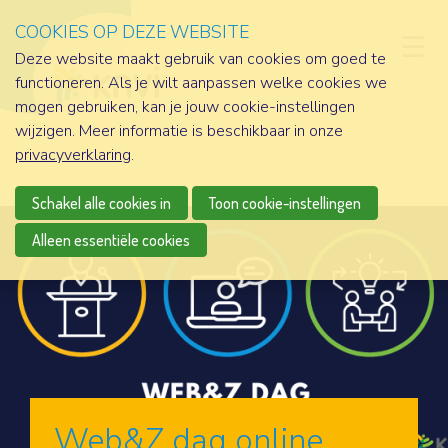
COOKIES OP DEZE WEBSITE
D
Deze website maakt gebruik van cookies om goed te
functioneren. Als je wilt aanpassen welke cookies we
mogen gebruiken, kan je jouw cookie-instellingen
wijzigen. Meer informatie is beschikbaar in onze
privacyverklaring
.
Schakel alle cookies in
Toon cookie-instellingen
Alleen essentiële cookies
Web&Z dag online