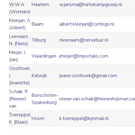
W.W.A.
Haarlem
w.jansma@hartekampgroep.nl
(Wieteke)
Kleinjan, A.
Baarn
albert.kleinjan@cyntego.nl
(Albert)
Leenaars,
Tilburg
nleenaars@nervatuur.nl
N. (Niels)
Meijer, J.
Vlaardingen
jmeijer@importalis.com
(Jan)
Oosthoek,
J.
Katwijk
jeane.oosthoek@gmail.com
(Jeanette)
Schaik, R
Bunschoten-
(Reinier)
reinier.van.schaik@heinenhopman.c
Spakenburg
van
Toereppel,
Hoorn
k.toereppel@kpnmail.nl
K. (Klaas)