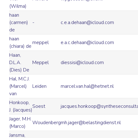
(Wilma)
haan
(carmen)
-
c.e.a.dehaan@icloud.com
de
haan
meppel
e.a.c.dehaan@icloud.com
(chiara) de
Haan,
D.L.A.
Meppel
diessisi@icloud.com
(Dies) De
Hal, M.C.J.
(Marcel)
Leiden
marcel.van.hal@hetnet.nl
van
Honkoop,
Soest
jacques.honkoop@syntheseconsulta
J. (Jacques)
Jager, M.H.
Woudenberg
mh.jager@belastingdienst.nl
(Marco)
Jansma,