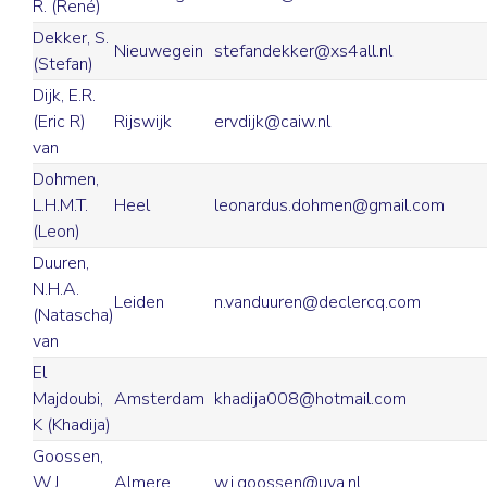
R. (René)
Dekker, S.
Nieuwegein
stefandekker@xs4all.nl
(Stefan)
Dijk, E.R.
(Eric R)
Rijswijk
ervdijk@caiw.nl
van
Dohmen,
L.H.M.T.
Heel
leonardus.dohmen@gmail.com
(Leon)
Duuren,
N.H.A.
Leiden
n.vanduuren@declercq.com
(Natascha)
van
El
Majdoubi,
Amsterdam
khadija008@hotmail.com
K (Khadija)
Goossen,
W.J.
Almere
w.j.goossen@uva.nl