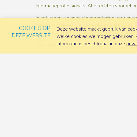
Informatieprofessionals. Alle rechten voorbeho
In het kader van onze dienstverlening verwerken
persoonsgegevens. In onze
privacyverklaring
i
COOKIES OP
Deze website maakt gebruik van cooki
over hoe wij met persoonsgegevens omgaan.
DEZE WEBSITE
welke cookies we mogen gebruiken, ka
informatie is beschikbaar in onze
priva
Over ons
Contact