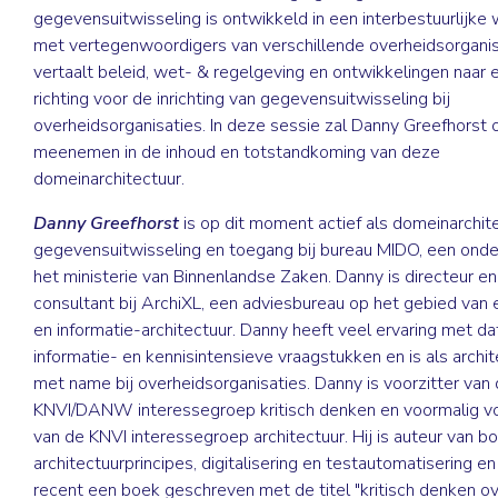
gegevensuitwisseling is ontwikkeld in een interbestuurlijke
met vertegenwoordigers van verschillende overheidsorganis
vertaalt beleid, wet- & regelgeving en ontwikkelingen naar e
richting voor de inrichting van gegevensuitwisseling bij
overheidsorganisaties. In deze sessie zal Danny Greefhorst 
meenemen in de inhoud en totstandkoming van deze
domeinarchitectuur.
Danny Greefhorst
is op dit moment actief als domeinarchit
gegevensuitwisseling en toegang bij bureau MIDO, een onde
het ministerie van Binnenlandse Zaken. Danny is directeur en 
consultant bij ArchiXL, een adviesbureau op het gebied van 
en informatie-architectuur. Danny heeft veel ervaring met da
informatie- en kennisintensieve vraagstukken en is als archite
met name bij overheidsorganisaties. Danny is voorzitter van
KNVI/DANW interessegroep kritisch denken en voormalig vo
van de KNVI interessegroep architectuur. Hij is auteur van b
architectuurprincipes, digitalisering en testautomatisering en
recent een boek geschreven met de titel "kritisch denken o