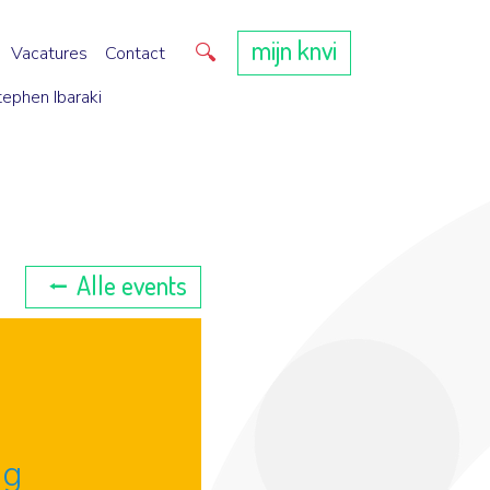
mijn knvi
Direct zoeken
Vacatures
Contact
tephen Ibaraki
Alle events
ng