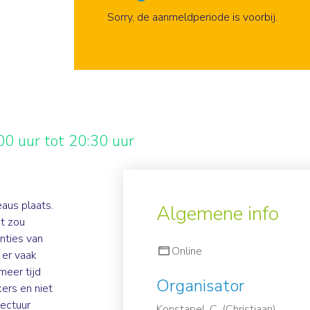
Aanmelden
Sorry, de aanmeldperiode is voorbij.
0 uur tot 20:30 uur
aus plaats.
Algemene info
et zou
nties van
Online
s er vaak
meer tijd
Organisator
ers en niet
tectuur
Konstapel, C. (Christiaan)