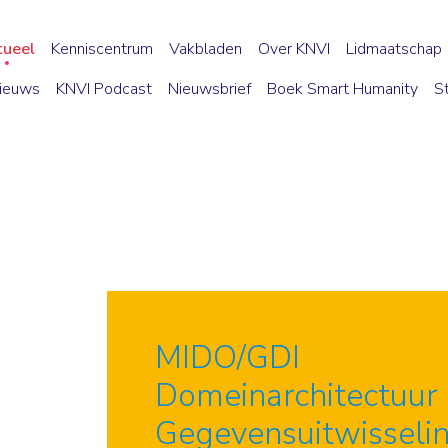
tueel
Kenniscentrum
Vakbladen
Over KNVI
Lidmaatschap
ieuws
KNVI Podcast
Nieuwsbrief
Boek Smart Humanity
S
MIDO/GDI
Domeinarchitectuur
Gegevensuitwisseli