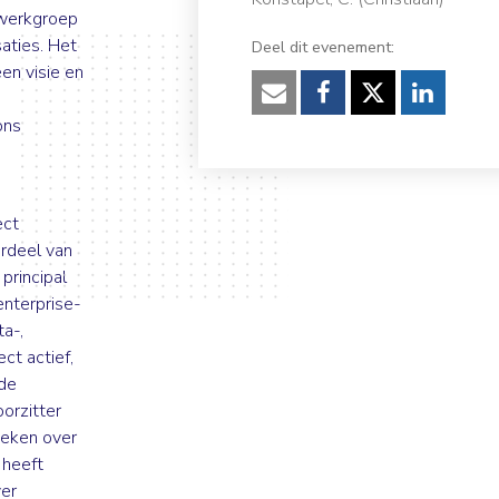
 werkgroep
aties. Het
Deel dit evenement:
en visie en
Verzenden
Facebook
Twitter
Linked
ons
ect
rdeel van
principal
enterprise-
ta-,
ct actief,
 de
orzitter
oeken over
 heeft
ver