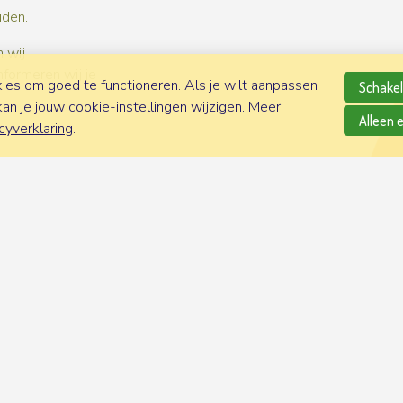
uden.
 wij
nformeren wij je
es om goed te functioneren. Als je wilt aanpassen
Schakel 
n je jouw cookie-instellingen wijzigen. Meer
Alleen 
cyverklaring
.