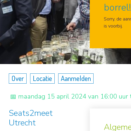
borrel
Aanme
Sorry, de aa
is voorbij.
Over
Locatie
Aanmelden
maandag 15 april 2024 van 16:00 uur 
Seats2meet
Utrecht
Algeme