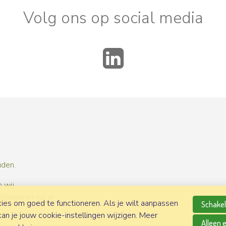
Volg ons op social media
LinkedIn
uden.
 wij
nformeren wij je
es om goed te functioneren. Als je wilt aanpassen
Schakel 
n je jouw cookie-instellingen wijzigen. Meer
Alleen 