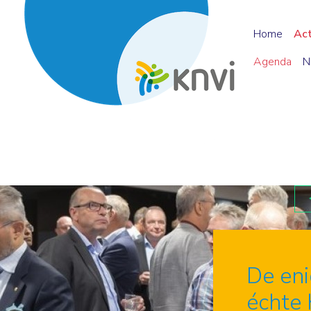
Home
Ac
Agenda
N
De en
échte