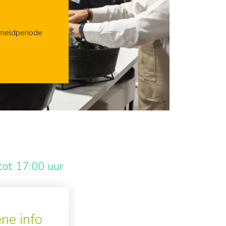
!
lden
nmeldperiode
tot 17:00 uur
ne info