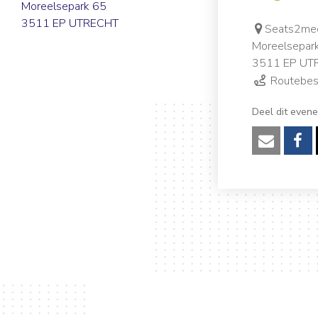
Moreelsepark 65
3511 EP UTRECHT
Seats2mee
Moreelsepar
3511 EP UT
Routebesc
Deel dit even
Verzen
Fa