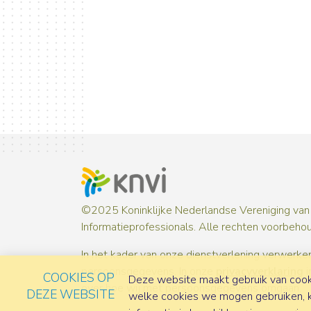
©2025 Koninklijke Nederlandse Vereniging van
Informatieprofessionals. Alle rechten voorbeho
In het kader van onze dienstverlening verwerken
persoonsgegevens. In onze
privacyverklaring
i
COOKIES OP
Deze website maakt gebruik van cooki
over hoe wij met persoonsgegevens omgaan.
DEZE WEBSITE
welke cookies we mogen gebruiken, ka