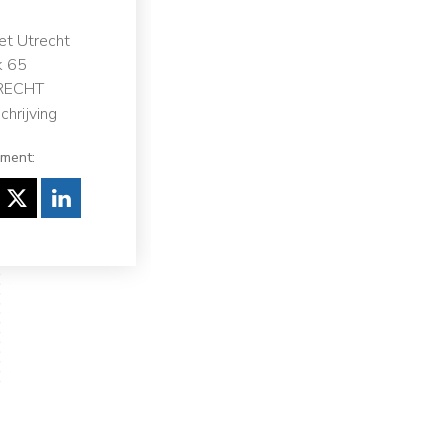
t Utrecht
k 65
RECHT
hrijving
ement:
den
cebook
Twitter
LinkedIn