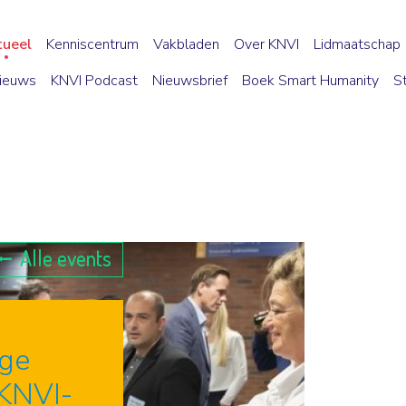
tueel
Kenniscentrum
Vakbladen
Over KNVI
Lidmaatschap
ieuws
KNVI Podcast
Nieuwsbrief
Boek Smart Humanity
S
Alle events
ige
 KNVI-