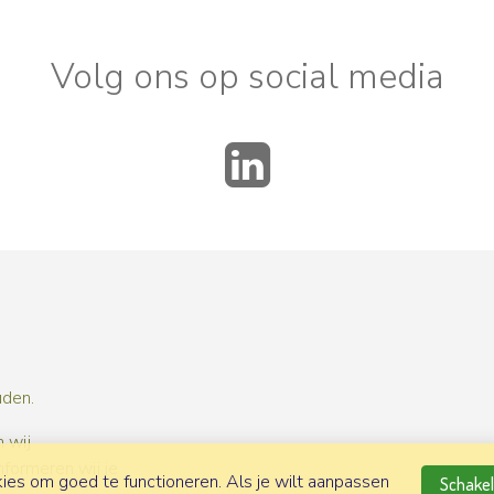
Volg ons op social media
LinkedIn
uden.
 wij
nformeren wij je
es om goed te functioneren. Als je wilt aanpassen
Schakel 