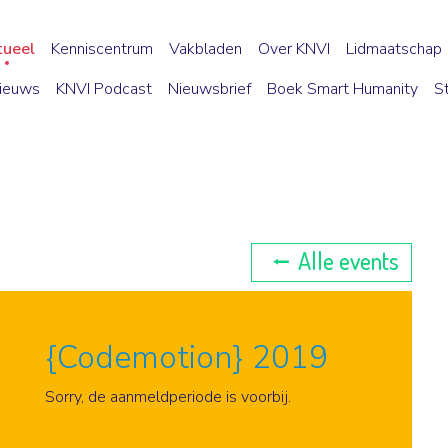
tueel
Kenniscentrum
Vakbladen
Over KNVI
Lidmaatschap
ieuws
KNVI Podcast
Nieuwsbrief
Boek Smart Humanity
S
Alle events
{Codemotion} 2019
Aanmelden
Sorry, de aanmeldperiode is voorbij.