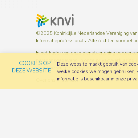
©2025 Koninklijke Nederlandse Vereniging van
Informatieprofessionals. Alle rechten voorbeho
In het kader van onze dienstverlening verwerken
persoonsgegevens. In onze
privacyverklaring
i
COOKIES OP
Deze website maakt gebruik van cooki
over hoe wij met persoonsgegevens omgaan.
DEZE WEBSITE
welke cookies we mogen gebruiken, ka
informatie is beschikbaar in onze
priva
Over ons
Contact