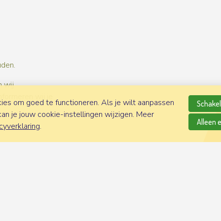
uden.
 wij
nformeren wij je
es om goed te functioneren. Als je wilt aanpassen
Schakel 
n je jouw cookie-instellingen wijzigen. Meer
Alleen 
cyverklaring
.