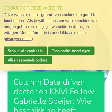
COOKIES OP DEZE WEBSITE
D
Deze website maakt gebruik van cookies om goed te
functioneren. Als je wilt aanpassen welke cookies we
mogen gebruiken, kan je jouw cookie-instellingen
wijzigen. Meer informatie is beschikbaar in onze
privacyverklaring
.
Schakel alle cookies in
Toon cookie-instellingen
Alleen essentiële cookies
Column Data driven
doctor en KNVI Fellow
Gabrielle Speijer: Wie
beschikking heeft