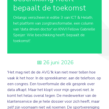
bepaalt de toekomst
Onlangs verscheen in editie 3 van ICT & Helath,
het platform van zorgtransformatie, een column
van 'data driven doctor' en KNVI Fellow Gabrielle
Speijer: Wie beschikking heeft, bepaalt de
toekomst'.
26 juni 2026
'Het mag niet de de AVG.'Ik kan niet meer tellen hoe
vaak ik het hoor. In de spreekkamer, aan de telefoon, op
een congres. Een toverformule die elk gesprek over
data afkapt. Maar het klopt voor mijn gevoel niet. Je
komt het helas overal tegen. De medewerker van de
klantenservice die je hele dossier voor zich heeft, maar
zelf zijn voornaam niet wil noemen. De sportvereniging