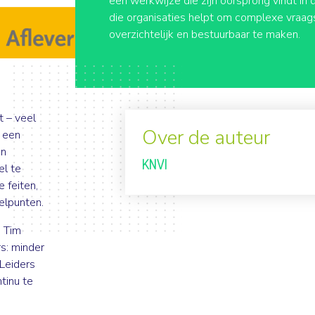
een werkwijze die zijn oorsprong vindt in 
die organisaties helpt om complexe vraa
overzichtelijk en bestuurbaar te maken.
t – veel
Over de auteur
s een
an
KNVI
el te
 feiten,
elpunten.
s Tim
s: minder
 Leiders
tinu te