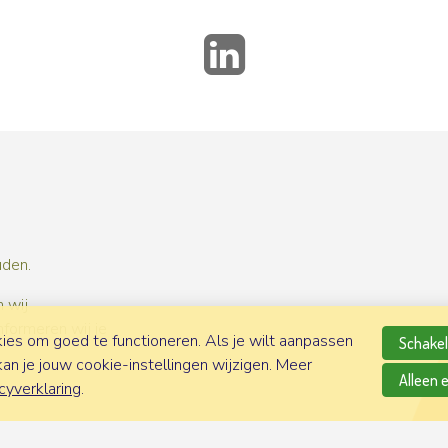
LinkedIn
uden.
 wij
nformeren wij je
es om goed te functioneren. Als je wilt aanpassen
Schakel 
n je jouw cookie-instellingen wijzigen. Meer
Alleen 
cyverklaring
.