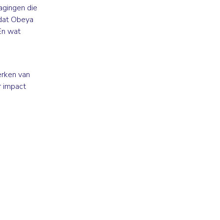
agingen die
 dat Obeya
En wat
erken van
r impact