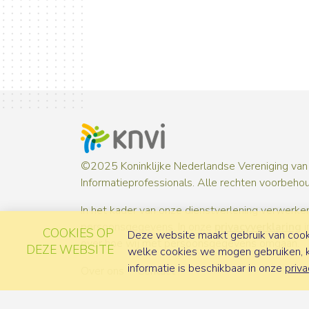
©2025 Koninklijke Nederlandse Vereniging van
Informatieprofessionals. Alle rechten voorbeho
In het kader van onze dienstverlening verwerken
persoonsgegevens. In onze
privacyverklaring
i
COOKIES OP
Deze website maakt gebruik van cooki
over hoe wij met persoonsgegevens omgaan.
DEZE WEBSITE
welke cookies we mogen gebruiken, ka
informatie is beschikbaar in onze
priva
Over ons
Contact