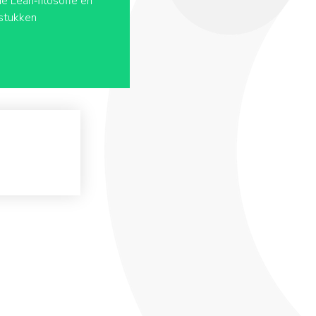
de Lean‑filosofie en
gstukken