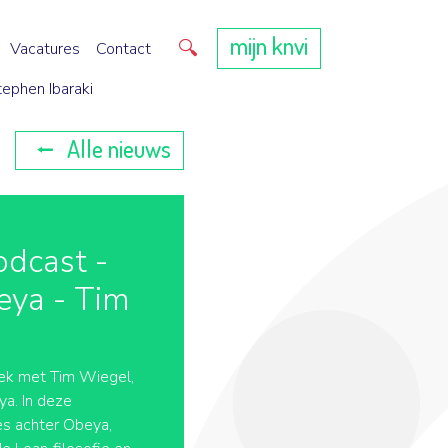
mijn knvi
Direct zoeken
Vacatures
Contact
tephen Ibaraki
Alle nieuws
odcast -
eya - Tim
ek met Tim Wiegel,
a. In deze
pes achter Obeya,