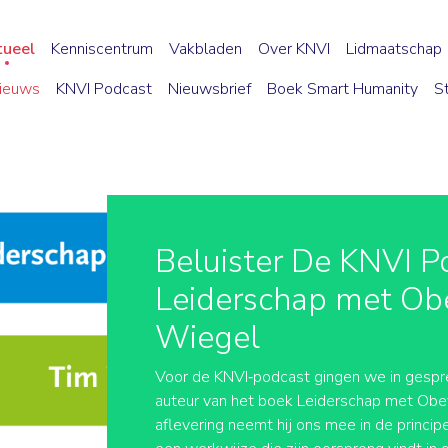
tueel
Kenniscentrum
Vakbladen
Over KNVI
Lidmaatschap
ieuws
KNVI Podcast
Nieuwsbrief
Boek Smart Humanity
S
Beluister De KNVI P
Leiderschap met Ob
Wiegel
Voor de KNVI‑podcast gingen we in gespr
auteur van het boek Leiderschap met Obey
aflevering neemt hij ons mee in de princi