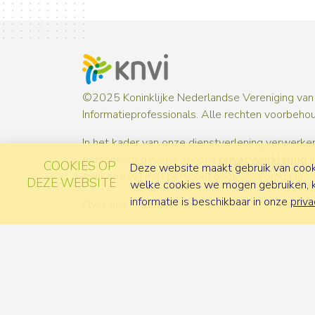
©2025 Koninklijke Nederlandse Vereniging van
Informatieprofessionals. Alle rechten voorbeho
In het kader van onze dienstverlening verwerken
persoonsgegevens. In onze
privacyverklaring
i
COOKIES OP
Deze website maakt gebruik van cooki
over hoe wij met persoonsgegevens omgaan.
DEZE WEBSITE
welke cookies we mogen gebruiken, ka
informatie is beschikbaar in onze
priva
Over ons
Contact