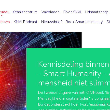
tueel
Kenniscentrum
Vakbladen
Over KNVI
Lidmaatschap
ieuws
KNVI Podcast
Nieuwsbrief
Boek Smart Humanity
S
Kennisdeling binnen
- Smart Humanity - 
mensheid niet slim
De tweede uitgave van het KNVI-boek 'Sm
Menselijkheid in digitale tijden' is vorig j
bundel onderzoekt hoe IT-professionals k