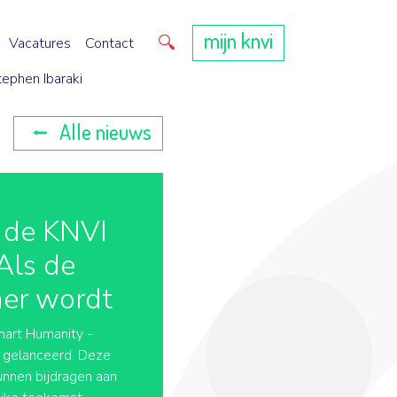
mijn knvi
Direct zoeken
Vacatures
Contact
tephen Ibaraki
Alle nieuws
 de KNVI
Als de
mer wordt
art Humanity -
aar gelanceerd. Deze
unnen bijdragen aan