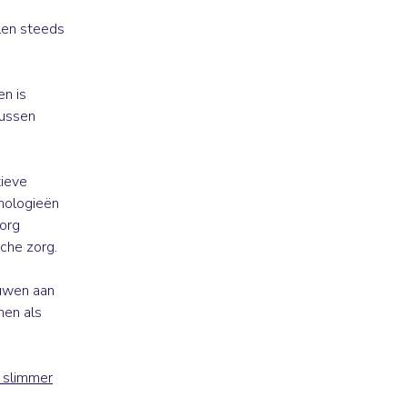
len steeds
n is
tussen
ieve
hnologieën
zorg
che zorg.
uwen aan
nen als
 slimmer