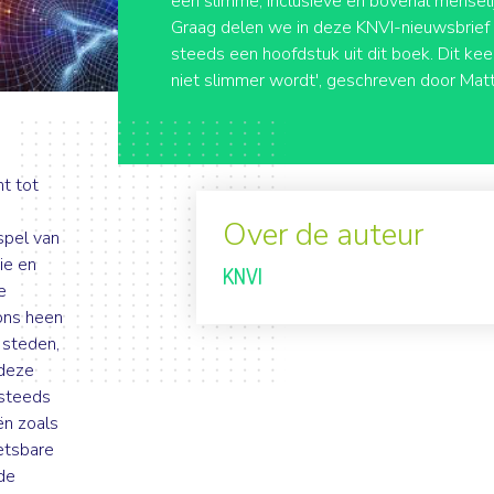
een slimme, inclusieve en bovenal mensel
Graag delen we in deze KNVI-nieuwsbrief
steeds een hoofdstuk uit dit boek. Dit kee
niet slimmer wordt', geschreven door Mat
t tot
Over de auteur
pel van
ie en
KNVI
e
ons heen
 steden,
 deze
 steeds
ën zoals
etsbare
de