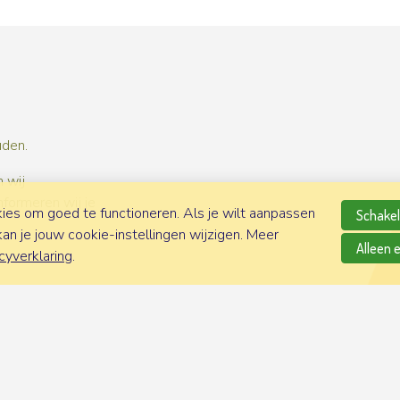
uden.
 wij
nformeren wij je
es om goed te functioneren. Als je wilt aanpassen
Schakel 
n je jouw cookie-instellingen wijzigen. Meer
Alleen 
cyverklaring
.