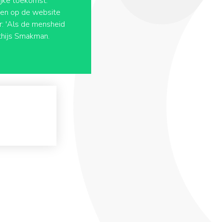
ijke toekomst.
 en op de website
r: 'Als de mensheid
thijs Smakman.