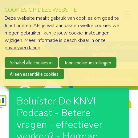
COOKIES OP DEZE WEBSITE
D
Deze website maakt gebruik van cookies om goed te
functioneren. Als je wilt aanpassen welke cookies we
mogen gebruiken, kan je jouw cookie-instellingen
wijzigen. Meer informatie is beschikbaar in onze
privacyverklaring
.
Schakel alle cookies in
Toon cookie-instellingen
Alleen essentiële cookies
Beluister De KNVI
Podcast - Betere
vragen - effectiever
werken? - Herman