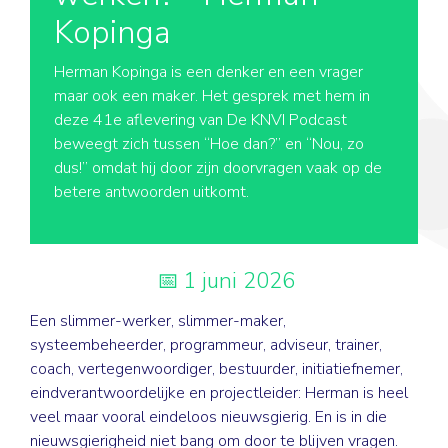
Kopinga
Herman Kopinga is een denker en een vrager
maar ook een maker. Het gesprek met hem in
deze 41e aflevering van De KNVI Podcast
beweegt zich tussen “Hoe dan?” en “Nou, zo
dus!” omdat hij door zijn doorvragen vaak op de
betere antwoorden uitkomt.
1 juni 2026
Een slimmer-werker, slimmer-maker,
systeembeheerder, programmeur, adviseur, trainer,
coach, vertegenwoordiger, bestuurder, initiatiefnemer,
eindverantwoordelijke en projectleider: Herman is heel
veel maar vooral eindeloos nieuwsgierig. En is in die
nieuwsgierigheid niet bang om door te blijven vragen.