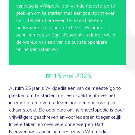
vandaag is Wikipedia een van de meeste ‘go to’
plekken om te starten met een zoektocht over
het internet of om even te lezen hoe een
onderwerp in elkaar steekt. Met Wikimedia-
penningmeester
Bart
Nieuwenhuis duiken we in
de wereld van een van de oudste openbare
online kennisbanken.
15 mei 2026
Al ruim 25 jaar is Wikipedia een van de meeste ‘go to’
plekken om te starten met een zoektocht over het
internet of om even te lezen hoe een onderwerp in
elkaar steekt. De openbare online encyclopedie is door
vrijwilligers geschreven en voor iedereen toegankelijk.
In vele taken, en over vele onderwerpen. Bart
Nieuwenhuis is penningmeester van Wikimedia