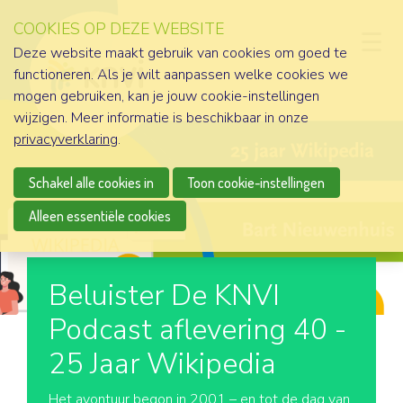
COOKIES OP DEZE WEBSITE
D
Deze website maakt gebruik van cookies om goed te
functioneren. Als je wilt aanpassen welke cookies we
mogen gebruiken, kan je jouw cookie-instellingen
wijzigen. Meer informatie is beschikbaar in onze
privacyverklaring
.
Schakel alle cookies in
Toon cookie-instellingen
Alleen essentiële cookies
Beluister De KNVI
Podcast aflevering 40 -
25 Jaar Wikipedia
Het avontuur begon in 2001 – en tot de dag van