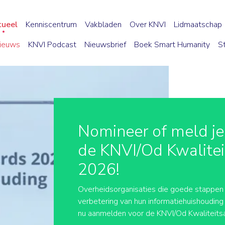
tueel
Kenniscentrum
Vakbladen
Over KNVI
Lidmaatschap
ieuws
KNVI Podcast
Nieuwsbrief
Boek Smart Humanity
S
Nomineer of meld je
de KNVI/Od Kwalite
2026!
Overheidsorganisaties die goede stappen 
verbetering van hun informatiehuishouding
nu aanmelden voor de KNVI/Od Kwaliteit