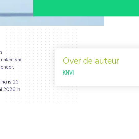
m
Over de auteur
 maken van
beheer.
KNVI
ing is 23
ni 2026 in