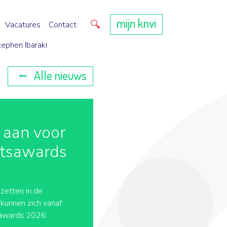
mijn knvi
Direct zoeken
Vacatures
Contact
tephen Ibaraki
Alle nieuws
 aan voor
itsawards
zetten in de
 kunnen zich vanaf
sawards 2026.