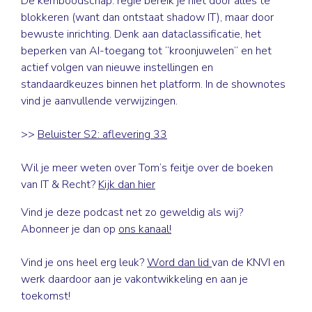
De kernboodschap: regie bereik je niet door alles te
blokkeren (want dan ontstaat shadow IT), maar door
bewuste inrichting. Denk aan dataclassificatie, het
beperken van AI-toegang tot “kroonjuwelen” en het
actief volgen van nieuwe instellingen en
standaardkeuzes binnen het platform. In de shownotes
vind je aanvullende verwijzingen.
>>
Beluister S2: aflevering 33
Wil je meer weten over Tom’s feitje over de boeken
van IT & Recht?
Kijk dan hier
Vind je deze podcast net zo geweldig als wij?
Abonneer je dan op
ons kanaal
!
Vind je
ons
heel erg leuk?
Word dan lid
van de KNVI en
werk daardoor aan je vakontwikkeling en aan je
toekomst!