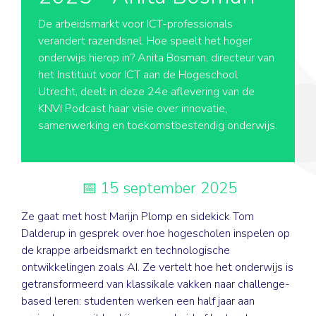
De arbeidsmarkt voor ICT-professionals
verandert razendsnel. Hoe speelt het hoger
onderwijs hierop in? Anita Bosman, directeur van
het Instituut voor ICT aan de Hogeschool
Utrecht, deelt in deze 24e aflevering van de
KNVI Podcast haar visie over innovatie,
samenwerking en toekomstbestendig onderwijs.
15 september 2025
Ze gaat met host Marijn Plomp en sidekick Tom
Dalderup in gesprek over hoe hogescholen inspelen op
de krappe arbeidsmarkt en technologische
ontwikkelingen zoals AI. Ze vertelt hoe het onderwijs is
getransformeerd van klassikale vakken naar challenge-
based leren: studenten werken een half jaar aan