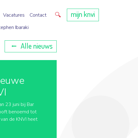
mijn knvi
Direct zoeken
Vacatures
Contact
tephen Ibaraki
Alle nieuws
nieuwe
VI
 23 juni bij Bar
ooft benoemd tot
 van de KNVI heet