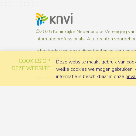
©2025 Koninklijke Nederlandse Vereniging van
Informatieprofessionals. Alle rechten voorbeho
In het kader van onze dienstverlening verwerken
persoonsgegevens. In onze
privacyverklaring
i
COOKIES OP
Deze website maakt gebruik van cooki
over hoe wij met persoonsgegevens omgaan.
DEZE WEBSITE
welke cookies we mogen gebruiken, ka
informatie is beschikbaar in onze
priva
Over ons
Contact