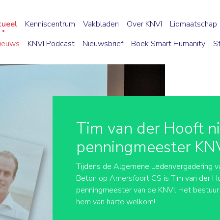
tueel
Kenniscentrum
Vakbladen
Over KNVI
Lidmaatschap
ieuws
KNVI Podcast
Nieuwsbrief
Boek Smart Humanity
S
Tim van der Hooft 
penningmeester KN
Tijdens de Algemene Ledenvergadering van
Beton op Amersfoort CS is Tim van der H
penningmeester van de KNVI. Het bestuur
hem van harte welkom!