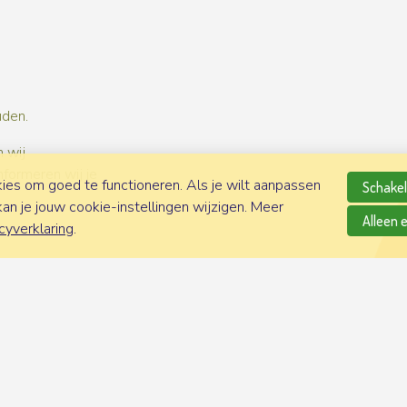
uden.
 wij
nformeren wij je
es om goed te functioneren. Als je wilt aanpassen
Schakel 
n je jouw cookie-instellingen wijzigen. Meer
Alleen 
cyverklaring
.