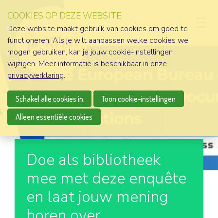
COOKIES OP DEZE WEBSITE
D
Deze website maakt gebruik van cookies om goed te
functioneren. Als je wilt aanpassen welke cookies we
mogen gebruiken, kan je jouw cookie-instellingen
wijzigen. Meer informatie is beschikbaar in onze
privacyverklaring
.
Schakel alle cookies in
Toon cookie-instellingen
Alleen essentiële cookies
Doe als bibliotheek
mee met deze enquête
en laat jouw mening
horen over