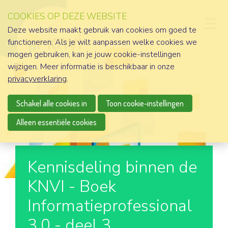
COOKIES OP DEZE WEBSITE
D
Deze website maakt gebruik van cookies om goed te
functioneren. Als je wilt aanpassen welke cookies we
mogen gebruiken, kan je jouw cookie-instellingen
wijzigen. Meer informatie is beschikbaar in onze
privacyverklaring
.
Schakel alle cookies in
Toon cookie-instellingen
Alleen essentiële cookies
Kennisdeling binnen de
KNVI - Boek
Informatieprofessional
3.0 - deel 3