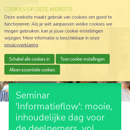
COOKIES OP DEZE WEBSITE
D
Deze website maakt gebruik van cookies om goed te
functioneren. Als je wilt aanpassen welke cookies we
mogen gebruiken, kan je jouw cookie-instellingen
wijzigen. Meer informatie is beschikbaar in onze
privacyverklaring
.
Schakel alle cookies in
Toon cookie-instellingen
Alleen essentiële cookies
Seminar
'Informatieflow': mooie,
inhoudelijke dag voor
de deelnemers, vol