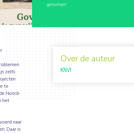
genomen'.
er
Over de auteur
problemen
KNVI
jn zelfs
rojecten
ie te
 de Noord-
n het
evoerd naar
n. Daar is