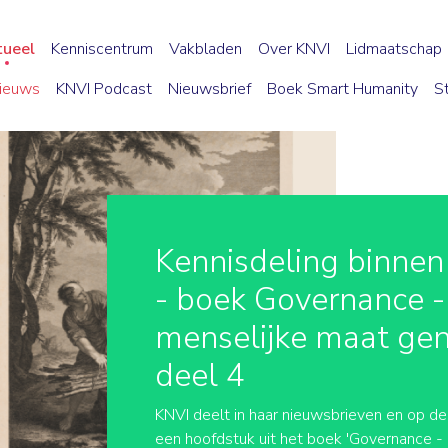
tueel
Kenniscentrum
Vakbladen
Over KNVI
Lidmaatschap
ieuws
KNVI Podcast
Nieuwsbrief
Boek Smart Humanity
S
Kennisdeling binnen
- boek Governance -
menselijke maat ge
deel 4
KNVI deelt in haar nieuwsbrieven en op d
een hoofdstuk uit het boek 'Governance -