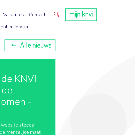
mijn knvi
Direct zoeken
Vacatures
Contact
tephen Ibaraki
Alle nieuws
 de KNVI
 de
nomen -
e website steeds
 de menselijke maat