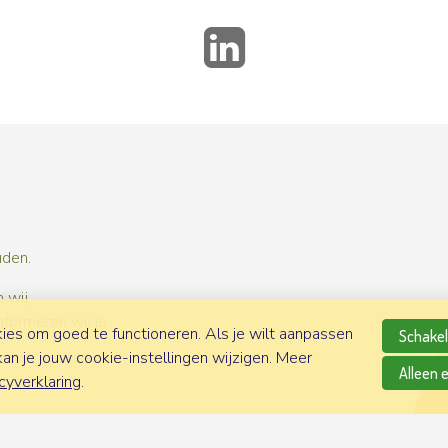
LinkedIn
uden.
 wij
nformeren wij je
es om goed te functioneren. Als je wilt aanpassen
Schakel 
n je jouw cookie-instellingen wijzigen. Meer
Alleen 
cyverklaring
.