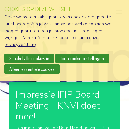
COOKIES OP DEZE WEBSITE
D
Deze website maakt gebruik van cookies om goed te
functioneren. Als je wilt aanpassen welke cookies we
mogen gebruiken, kan je jouw cookie-instellingen
wijzigen. Meer informatie is beschikbaar in onze
privacyverklaring
.
Schakel alle cookies in
Toon cookie-instellingen
Alleen essentiële cookies
Impressie IFIP Board
Meeting - KNVI doet
mee!
Een impressie van de Board Meeting van IFIP in