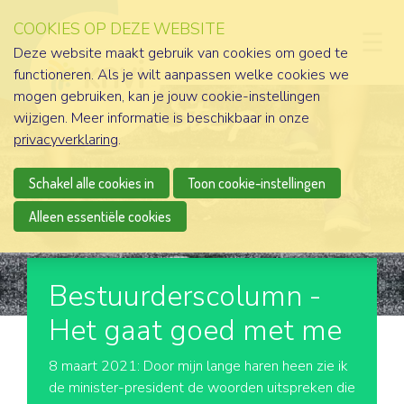
COOKIES OP DEZE WEBSITE
D
Deze website maakt gebruik van cookies om goed te
functioneren. Als je wilt aanpassen welke cookies we
mogen gebruiken, kan je jouw cookie-instellingen
wijzigen. Meer informatie is beschikbaar in onze
privacyverklaring
.
Schakel alle cookies in
Toon cookie-instellingen
Alleen essentiële cookies
Bestuurderscolumn -
Het gaat goed met me
8 maart 2021: Door mijn lange haren heen zie ik
de minister-president de woorden uitspreken die