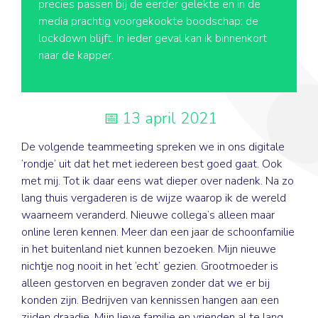
precies passen bij de eerder gelekte en in de
media prachtig voorgekookte boodschap: de
lockdown blijft. In ieder geval kan ik binnenkort
naar de kapper.
13 april 2021
De volgende teammeeting spreken we in ons digitale
‘rondje’ uit dat het met iedereen best goed gaat. Ook
met mij. Tot ik daar eens wat dieper over nadenk. Na zo
lang thuis vergaderen is de wijze waarop ik de wereld
waarneem veranderd. Nieuwe collega’s alleen maar
online leren kennen. Meer dan een jaar de schoonfamilie
in het buitenland niet kunnen bezoeken. Mijn nieuwe
nichtje nog nooit in het ‘echt’ gezien. Grootmoeder is
alleen gestorven en begraven zonder dat we er bij
konden zijn. Bedrijven van kennissen hangen aan een
zijden draadje. Mijn lieve familie en vrienden al te lang