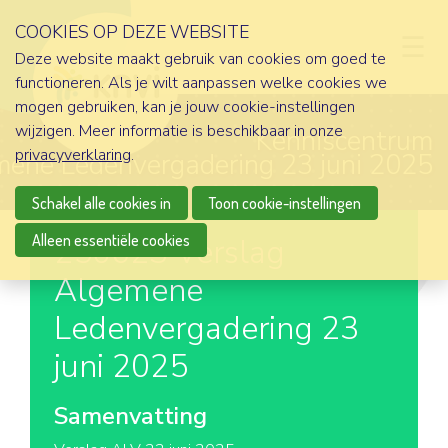
COOKIES OP DEZE WEBSITE
D
Deze website maakt gebruik van cookies om goed te
functioneren. Als je wilt aanpassen welke cookies we
mogen gebruiken, kan je jouw cookie-instellingen
wijzigen. Meer informatie is beschikbaar in onze
Kenniscentrum
privacyverklaring
.
ene Ledenvergadering 23 juni 2025
Schakel alle cookies in
Toon cookie-instellingen
Alleen essentiële cookies
250623 Verslag
Algemene
Ledenvergadering 23
juni 2025
Samenvatting