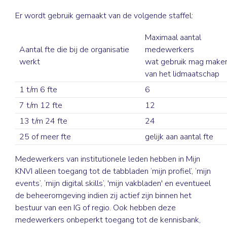
Er wordt gebruik gemaakt van de volgende staffel:
Maximaal aantal
Aantal fte die bij de organisatie
medewerkers
werkt
wat gebruik mag make
van het lidmaatschap
1 t/m 6 fte
6
7 t/m 12 fte
12
13 t/m 24 fte
24
25 of meer fte
gelijk aan aantal fte
Medewerkers van institutionele leden hebben in Mijn
KNVI alleen toegang tot de tabbladen ‘mijn profiel’, ‘mijn
events’, ‘mijn digital skills’, 'mijn vakbladen' en eventueel
de beheeromgeving indien zij actief zijn binnen het
bestuur van een IG of regio. Ook hebben deze
medewerkers onbeperkt toegang tot de kennisbank,