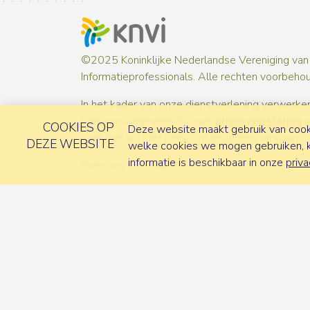
©2025 Koninklijke Nederlandse Vereniging van
Informatieprofessionals. Alle rechten voorbeho
In het kader van onze dienstverlening verwerken
persoonsgegevens. In onze
privacyverklaring
i
COOKIES OP
Deze website maakt gebruik van cooki
over hoe wij met persoonsgegevens omgaan.
DEZE WEBSITE
welke cookies we mogen gebruiken, ka
informatie is beschikbaar in onze
priva
Over ons
Contact