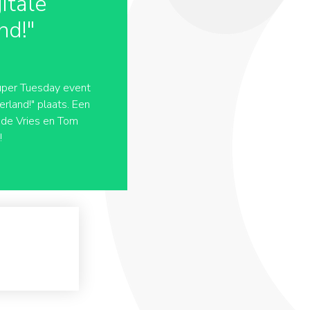
itale
nd!"
uper Tuesday event
rland!" plaats. Een
 de Vries en Tom
!