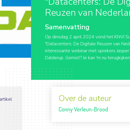
"Datacenters: De Dig
Reuzen van Nederla
Samenvatting
Op dinsdag 2 april 2024 vond het KNVI S
"Datacenters: De Digitale Reuzen van Nede
interessante webinar met sprekers Jasper
Dalderup. Gemist? Je kan 'm nu terugkijken
Over de auteur
artikel
Conny Verleun-Brood