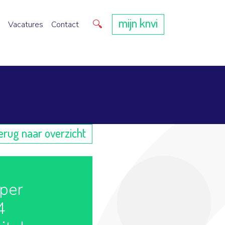
mijn knvi
Direct zoeken
Vacatures
Contact
erug naar overzicht
per
4