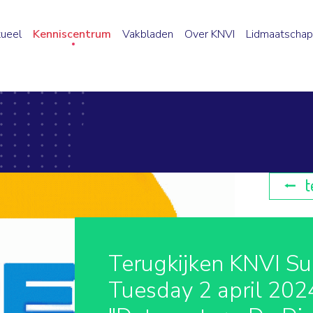
ueel
Kenniscentrum
Vakbladen
Over KNVI
Lidmaatschap
t
Terugkijken KNVI Su
Tuesday 2 april 202