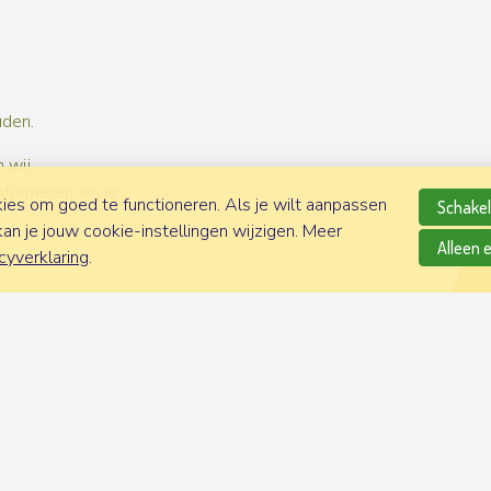
uden.
 wij
nformeren wij je
es om goed te functioneren. Als je wilt aanpassen
Schakel 
n je jouw cookie-instellingen wijzigen. Meer
Alleen 
cyverklaring
.