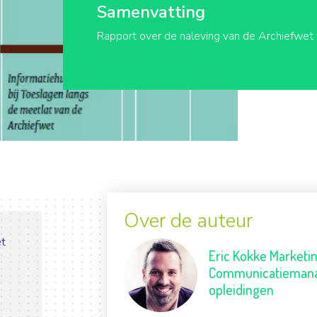
Samenvatting
Rapport over de naleving van de Archiefwet 
Over de auteur
et
Eric Kokke
Marketi
Communicatiemana
opleidingen