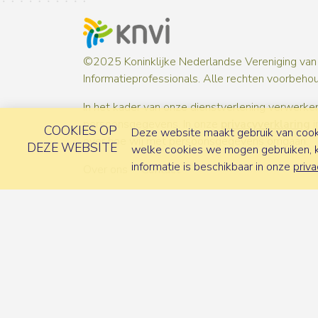
©2025 Koninklijke Nederlandse Vereniging van
Informatieprofessionals. Alle rechten voorbeho
In het kader van onze dienstverlening verwerken
persoonsgegevens. In onze
privacyverklaring
i
COOKIES OP
Deze website maakt gebruik van cooki
over hoe wij met persoonsgegevens omgaan.
DEZE WEBSITE
welke cookies we mogen gebruiken, ka
informatie is beschikbaar in onze
priva
Over ons
Contact