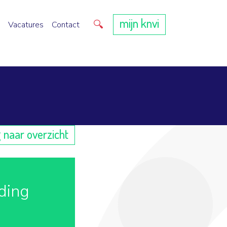
mijn knvi
Direct zoeken
Vacatures
Contact
 naar overzicht
ding