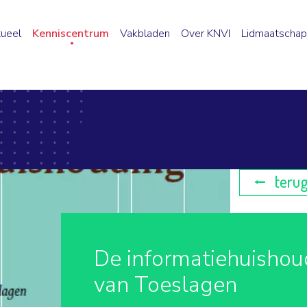
ueel
Kenniscentrum
Vakbladen
Over KNVI
Lidmaatschap
terug
De informatiehuishou
van Toeslagen