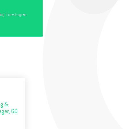
bij Toeslagen.
ng &
ger, GO