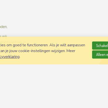
uden.
 wij
nformeren wij je
es om goed te functioneren. Als je wilt aanpassen
Schakel 
n je jouw cookie-instellingen wijzigen. Meer
Alleen 
cyverklaring
.