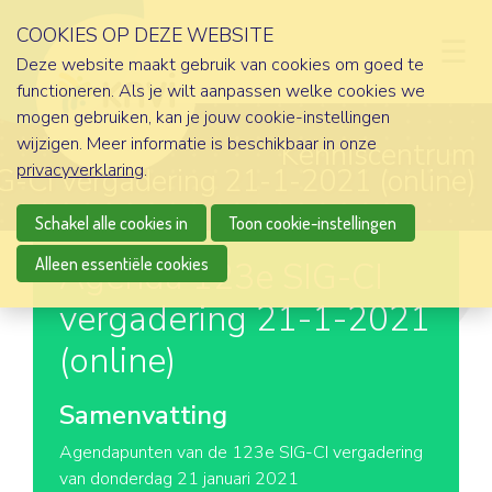
COOKIES OP DEZE WEBSITE
D
Deze website maakt gebruik van cookies om goed te
functioneren. Als je wilt aanpassen welke cookies we
mogen gebruiken, kan je jouw cookie-instellingen
wijzigen. Meer informatie is beschikbaar in onze
Kenniscentrum
privacyverklaring
.
-CI vergadering 21-1-2021 (online)
Schakel alle cookies in
Toon cookie-instellingen
Alleen essentiële cookies
Agenda 123e SIG-CI
vergadering 21-1-2021
(online)
Samenvatting
Agendapunten van de 123e SIG-CI vergadering
van donderdag 21 januari 2021